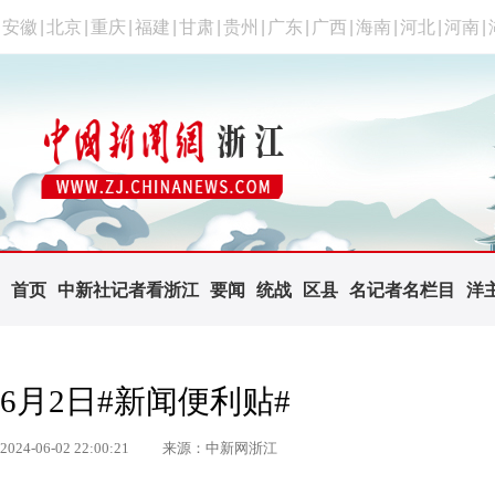
安徽
|
北京
|
重庆
|
福建
|
甘肃
|
贵州
|
广东
|
广西
|
海南
|
河北
|
河南
|
首页
中新社记者看浙江
要闻
统战
区县
名记者名栏目
洋
6月2日#新闻便利贴#
2024-06-02 22:00:21
来源：中新网浙江