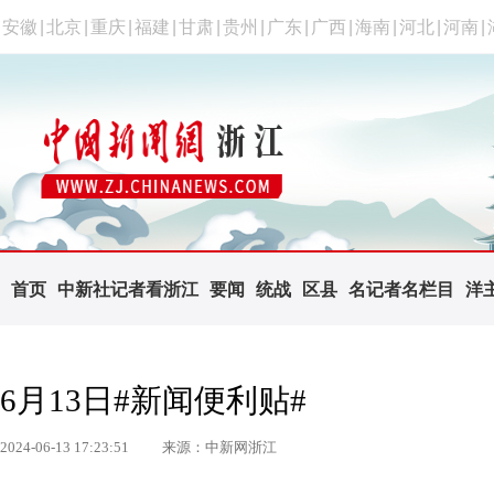
安徽
|
北京
|
重庆
|
福建
|
甘肃
|
贵州
|
广东
|
广西
|
海南
|
河北
|
河南
|
首页
中新社记者看浙江
要闻
统战
区县
名记者名栏目
洋
6月13日#新闻便利贴#
2024-06-13 17:23:51
来源：中新网浙江