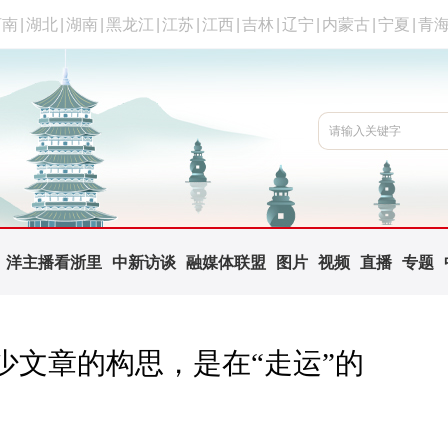
河南
|
湖北
|
湖南
|
黑龙江
|
江苏
|
江西
|
吉林
|
辽宁
|
内蒙古
|
宁夏
|
青
洋主播看浙里
中新访谈
融媒体联盟
图片
视频
直播
专题
少文章的构思，是在“走运”的