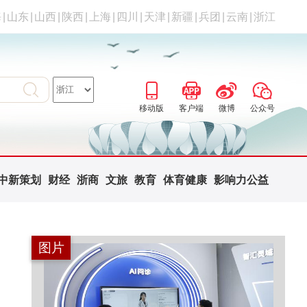
海
|
山东
|
山西
|
陕西
|
上海
|
四川
|
天津
|
新疆
|
兵团
|
云南
|
浙江
移动版
客户端
微博
公众号
中新策划
财经
浙商
文旅
教育
体育健康
影响力公益
图片