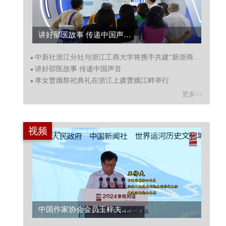
讲好邵医故事 传递中国声音...
中新社浙江分社与浙江工商大学将携手共建“新浙商智库”
讲好邵医故事 传递中国声音
孝女曹娥祭祀典礼在浙江上虞曹娥江畔举行
更多>>
视频
中国作家协会会员王梓夫：京杭大运河的奇迹，会是历史星空中最争辉夺目的“超新星”！...