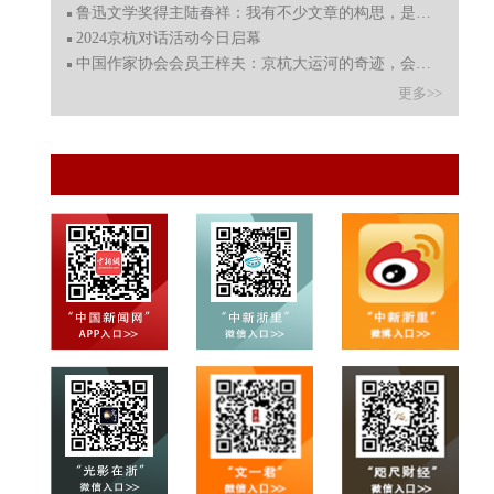
鲁迅文学奖得主陆春祥：我有不少文章的构思，是在“走运
2024京杭对话活动今日启幕
中国作家协会会员王梓夫：京杭大运河的奇迹，会是历史星
更多>>