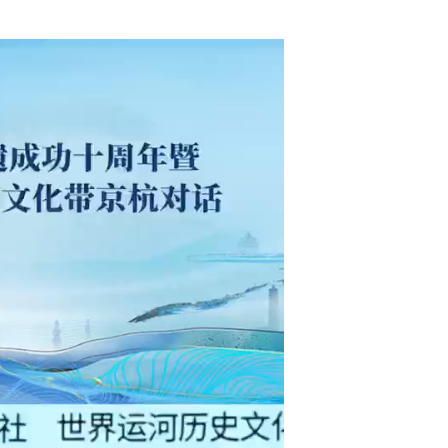
中新社浙江分社与浙江工商大学将携手共建“新浙商智库”...
2024京杭对话活动今日启幕...