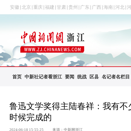
安徽
|
北京
|
重庆
|
福建
|
甘肃
|
贵州
|
广东
|
广西
|
海南
|
河北
|
首页
中新社记者看浙江
要闻
统战
区县
名记者名栏目
鲁迅文学奖得主陆春祥：我有不
时候完成的
2024-06-18 15:55:25
来源：中新网浙江