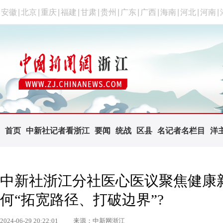
安徽
|
北京
|
重庆
|
福建
|
甘肃
|
贵州
|
广东
|
广西
|
海南
|
河北
|
河南
|
首页
中新社记者看浙江
要闻
统战
区县
名记者名栏目
洋
中新社浙江分社医心医议聚焦健康
何“拓宽路径、打破边界”?
2024-06-29 20:22:01
来源：中新网浙江