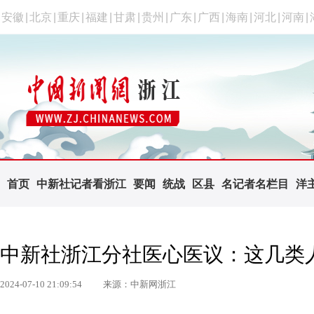
安徽
|
北京
|
重庆
|
福建
|
甘肃
|
贵州
|
广东
|
广西
|
海南
|
河北
|
河南
|
首页
中新社记者看浙江
要闻
统战
区县
名记者名栏目
洋
中新社浙江分社医心医议：这几类
2024-07-10 21:09:54
来源：中新网浙江