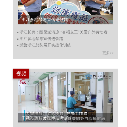
浙江多地禁毒宣传进铁路...
浙江长兴：酷暑送清凉 “杏福义工”关爱户外劳动者
浙江多地禁毒宣传进铁路
武警浙江总队展开实战化训练
更多>>
视频
中新社浙江分社医心医议：这几类人要格外当心热射病...