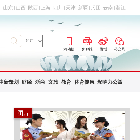
海
|
山东
|
山西
|
陕西
|
上海
|
四川
|
天津
|
新疆
|
兵团
|
云南
|
浙江
移动版
客户端
微博
公众号
中新策划
财经
浙商
文旅
教育
体育健康
影响力公益
图片