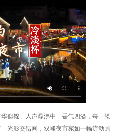
浙江长兴：酷暑送清凉 “杏福义工”关爱户外劳动者...
华似锦。人声鼎沸中，香气四溢，每一缕
金东婺韵·一个团 ...
事。光影交错间，双峰夜市宛如一幅流动的