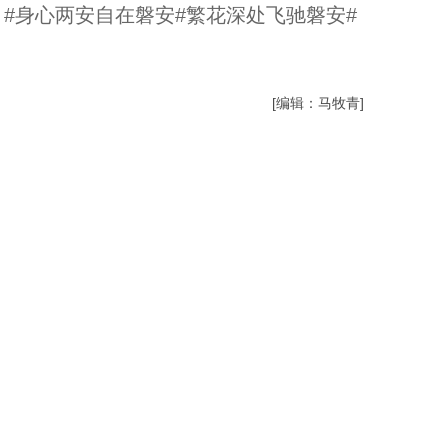
#身心两安自在磐安#繁花深处飞驰磐安#
[编辑：马牧青]