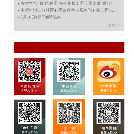
去太空“进修”的种子 在杭州长出百斤重南瓜“后代”
中新社浙江分社医心医议数字人帮你问专家：阿尔茨海默病
7月16日#新闻便利贴#
更多>>