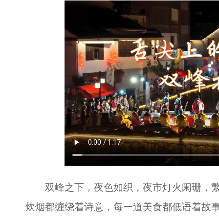
双峰之下，夜色如织，夜市灯火阑珊，繁
炊烟都缠绕着诗意，每一道美食都低语着故