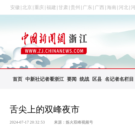
安徽
|
北京
|
重庆
|
福建
|
甘肃
|
贵州
|
广东
|
广西
|
海南
|
河北
|
首页
中新社记者看浙江
要闻
统战
区县
名记者名栏目
舌尖上的双峰夜市
2024-07-17 20:32:53
来源：炼火双峰视频号