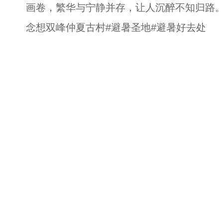
画卷，繁华与宁静并存，让人沉醉不知归路。
念想双峰仲夏古村#避暑圣地#避暑好去处