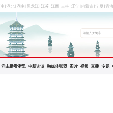
河南
|
湖北
|
湖南
|
黑龙江
|
江苏
|
江西
|
吉林
|
辽宁
|
内蒙古
|
宁夏
|
青
洋主播看浙里
中新访谈
融媒体联盟
图片
视频
直播
专题