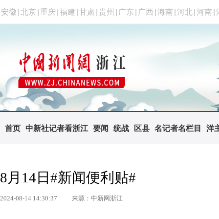
安徽
|
北京
|
重庆
|
福建
|
甘肃
|
贵州
|
广东
|
广西
|
海南
|
河北
|
河南
|
首页
中新社记者看浙江
要闻
统战
区县
名记者名栏目
洋
8月14日#新闻便利贴#
2024-08-14 14:30:37
来源：中新网浙江