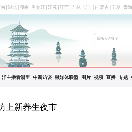
河南
|
湖北
|
湖南
|
黑龙江
|
江苏
|
江西
|
吉林
|
辽宁
|
内蒙古
|
宁夏
|
青
洋主播看浙里
中新访谈
融媒体联盟
图片
视频
直播
专题
坊上新养生夜市