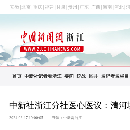
安徽
|
北京
|
重庆
|
福建
|
甘肃
|
贵州
|
广东
|
广西
|
海南
|
河北
|
首页
中新社记者看浙江
要闻
统战
区县
名记者名栏目
中新社浙江分社医心医议：清河
2024-08-17 19:00:05
来源：中新网浙江