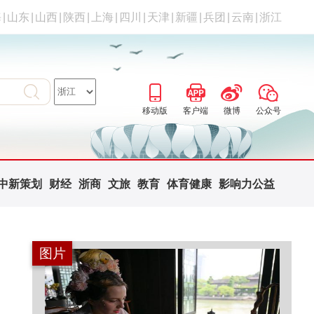
海
|
山东
|
山西
|
陕西
|
上海
|
四川
|
天津
|
新疆
|
兵团
|
云南
|
浙江
移动版
客户端
微博
公众号
中新策划
财经
浙商
文旅
教育
体育健康
影响力公益
图片