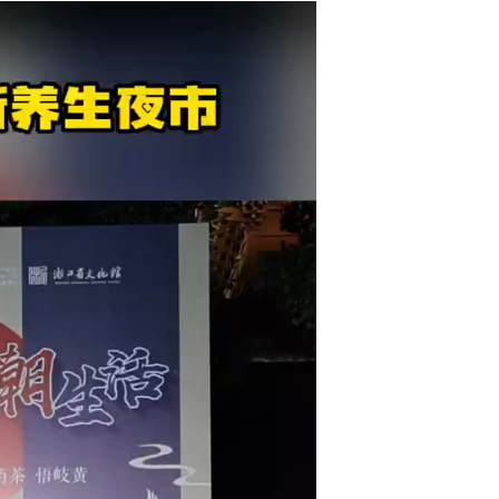
浙江永康：高温下坚守的水务人护航城市水网...
洋主播体验π ：不是日光浴，是天灸晒背！与中医文化一起挑战吉尼斯世界纪录...