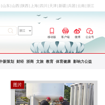
海
|
山东
|
山西
|
陕西
|
上海
|
四川
|
天津
|
新疆
|
兵团
|
云南
|
浙江
移动版
客户端
微博
公众号
中新策划
财经
浙商
文旅
教育
体育健康
影响力公益
图片