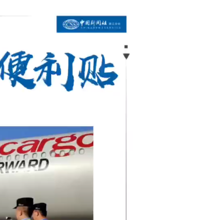
浙江嘉兴：爱心人士助力大凉山公益夏令营活动...
2024中华慈孝文化节 共赴十年之约...