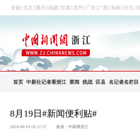
安徽
|
北京
|
重庆
|
福建
|
甘肃
|
贵州
|
广东
|
广西
|
海南
|
河北
|
首页
中新社记者看浙江
要闻
统战
区县
名记者名栏目
8月19日#新闻便利贴#
2024-08-19 18:22:57
来源：中新网浙江