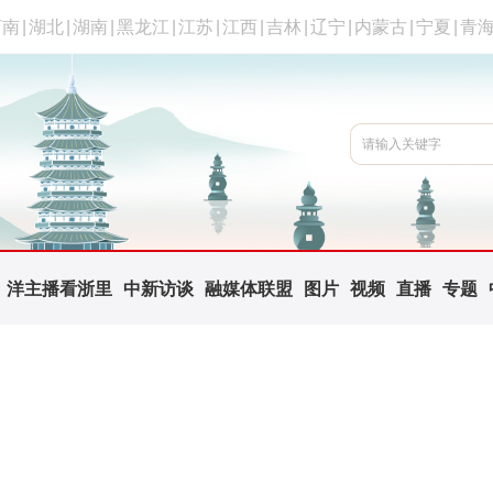
河南
|
湖北
|
湖南
|
黑龙江
|
江苏
|
江西
|
吉林
|
辽宁
|
内蒙古
|
宁夏
|
青
洋主播看浙里
中新访谈
融媒体联盟
图片
视频
直播
专题