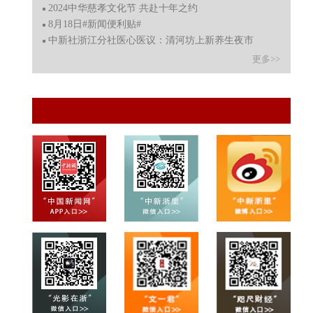
2024中华慈孝文化节 共赴十年之约
8月18日#新闻便利贴#
中新社浙江分社医心医议：清河坊上新养生夜市
更多>>