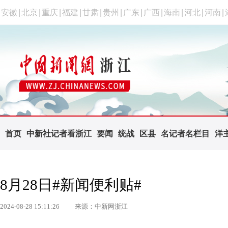
安徽
|
北京
|
重庆
|
福建
|
甘肃
|
贵州
|
广东
|
广西
|
海南
|
河北
|
河南
|
首页
中新社记者看浙江
要闻
统战
区县
名记者名栏目
洋
8月28日#新闻便利贴#
2024-08-28 15:11:26
来源：中新网浙江