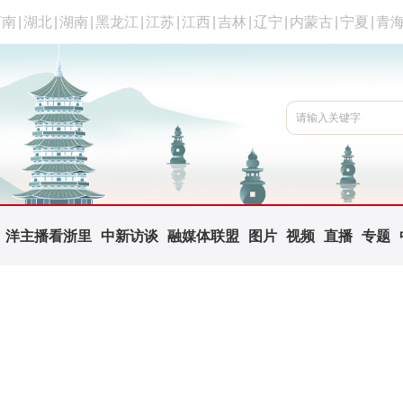
河南
|
湖北
|
湖南
|
黑龙江
|
江苏
|
江西
|
吉林
|
辽宁
|
内蒙古
|
宁夏
|
青
洋主播看浙里
中新访谈
融媒体联盟
图片
视频
直播
专题