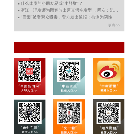
什么体质的小朋友易成“小胖墩”？
浙江一理发师为顾客剪出逼真悟空发型 ，网友：趴着睡，别
“雪梨”被曝聚众吸毒，警方发出通报：检测为阴性
更多>>