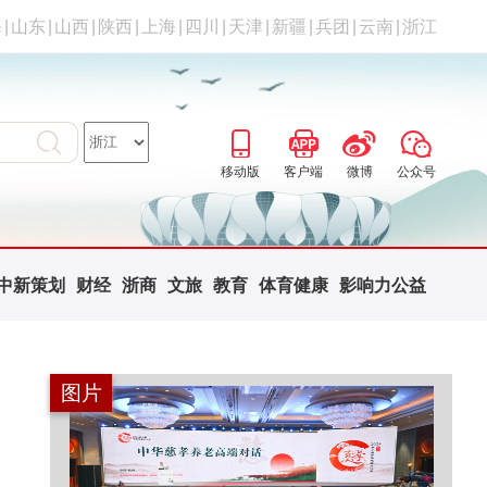
海
|
山东
|
山西
|
陕西
|
上海
|
四川
|
天津
|
新疆
|
兵团
|
云南
|
浙江
移动版
客户端
微博
公众号
中新策划
财经
浙商
文旅
教育
体育健康
影响力公益
图片