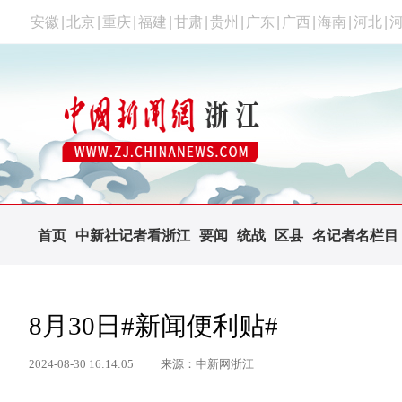
安徽
|
北京
|
重庆
|
福建
|
甘肃
|
贵州
|
广东
|
广西
|
海南
|
河北
|
首页
中新社记者看浙江
要闻
统战
区县
名记者名栏目
8月30日#新闻便利贴#
2024-08-30 16:14:05
来源：中新网浙江