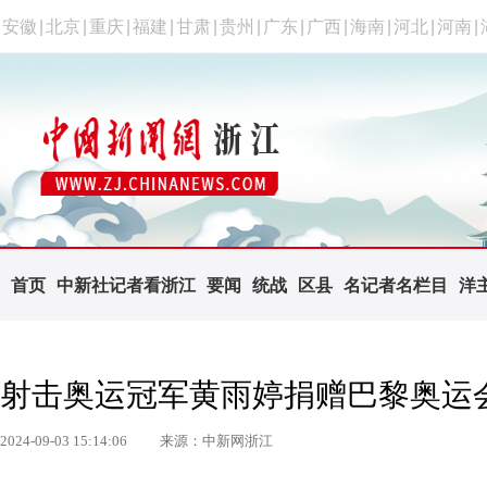
安徽
|
北京
|
重庆
|
福建
|
甘肃
|
贵州
|
广东
|
广西
|
海南
|
河北
|
河南
|
首页
中新社记者看浙江
要闻
统战
区县
名记者名栏目
洋
射击奥运冠军黄雨婷捐赠巴黎奥运会
2024-09-03 15:14:06
来源：中新网浙江