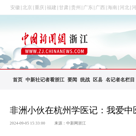
安徽
|
北京
|
重庆
|
福建
|
甘肃
|
贵州
|
广东
|
广西
|
海南
|
河北
|
首页
中新社记者看浙江
要闻
统战
区县
名记者名栏目
非洲小伙在杭州学医记：我爱中
2024-09-05 15:33:00
来源：中新网浙江