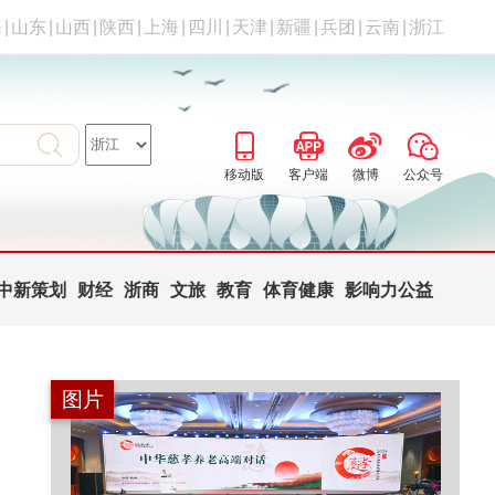
海
|
山东
|
山西
|
陕西
|
上海
|
四川
|
天津
|
新疆
|
兵团
|
云南
|
浙江
移动版
客户端
微博
公众号
中新策划
财经
浙商
文旅
教育
体育健康
影响力公益
图片