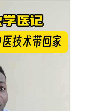
浙江杭州：少年说非遗 传承优秀文化...
9分钟纵览杭州萧山文明史：《萧山之韵》发布...