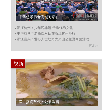
中华慈孝养老高端对话在浙江杭州举行...
浙江杭州：少年说非遗 传承优秀文化
中华慈孝养老高端对话在浙江杭州举行
浙江嘉兴：爱心人士助力大凉山公益夏令营活动
更多>>
视频
洋主播说节气：处暑喝碗老鸭汤！在中国麻鸭之乡与夏天告别...