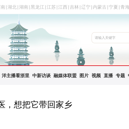
河南
|
湖北
|
湖南
|
黑龙江
|
江苏
|
江西
|
吉林
|
辽宁
|
内蒙古
|
宁夏
|
青
洋主播看浙里
中新访谈
融媒体联盟
图片
视频
直播
专题
医，想把它带回家乡