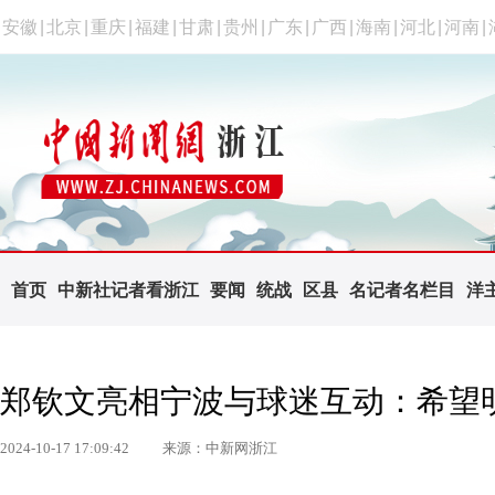
安徽
|
北京
|
重庆
|
福建
|
甘肃
|
贵州
|
广东
|
广西
|
海南
|
河北
|
河南
|
首页
中新社记者看浙江
要闻
统战
区县
名记者名栏目
洋
郑钦文亮相宁波与球迷互动：希望
2024-10-17 17:09:42
来源：中新网浙江