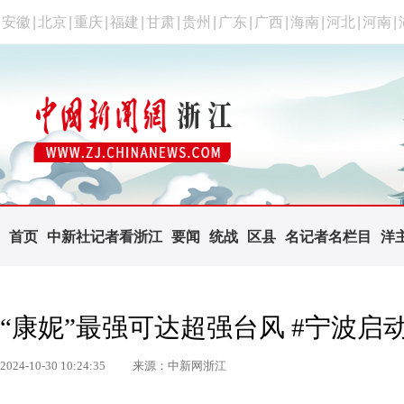
安徽
|
北京
|
重庆
|
福建
|
甘肃
|
贵州
|
广东
|
广西
|
海南
|
河北
|
河南
|
首页
中新社记者看浙江
要闻
统战
区县
名记者名栏目
洋
“康妮”最强可达超强台风 #宁波
2024-10-30 10:24:35
来源：中新网浙江