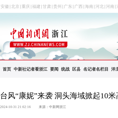
安徽
|
北京
|
重庆
|
福建
|
甘肃
|
贵州
|
广东
|
广西
|
海南
|
河北
|
河南
|
首页
中新社记者看浙江
要闻
统战
区县
名记者名栏目
洋
台风“康妮”来袭 洞头海域掀起10
2024-10-31 21:02:16
来源：中新网浙江