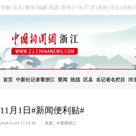
安徽
|
北京
|
重庆
|
福建
|
甘肃
|
贵州
|
广东
|
广西
|
海南
|
河北
|
河南
|
首页
中新社记者看浙江
要闻
统战
区县
名记者名栏目
洋
11月1日#新闻便利贴#
2024-11-01 17:14:30
来源：中新网浙江