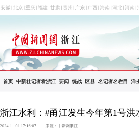
安徽
|
北京
|
重庆
|
福建
|
甘肃
|
贵州
|
广东
|
广西
|
海南
|
河北
|
河南
|
首页
中新社记者看浙江
要闻
统战
区县
名记者名栏目
洋
浙江水利：#甬江发生今年第1号洪
2024-11-01 17:16:07
来源：中新网浙江