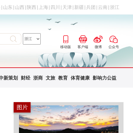
海
|
山东
|
山西
|
陕西
|
上海
|
四川
|
天津
|
新疆
|
兵团
|
云南
|
浙江
移动版
客户端
微博
公众号
中新策划
财经
浙商
文旅
教育
体育健康
影响力公益
图片