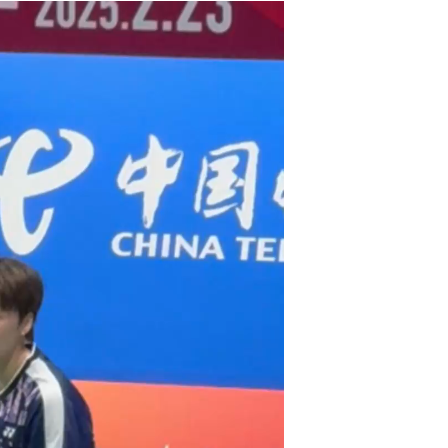
（乡村行·看振兴）浙江永康“半亩方塘”荡漾“水美共富”...
寻宝記：皇帝在杭州实现了海鲜自由...