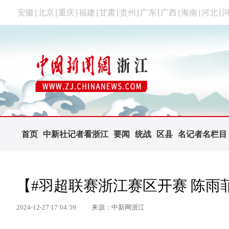
安徽
|
北京
|
重庆
|
福建
|
甘肃
|
贵州
|
广东
|
广西
|
海南
|
河北
|
首页
中新社记者看浙江
要闻
统战
区县
名记者名栏目
【#羽超联赛浙江赛区开赛 陈雨
2024-12-27 17:04:59
来源：中新网浙江