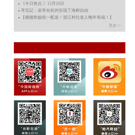
《今日热点 》12月26日
寻宝記：皇帝在杭州实现了海鲜自由
【顿顿热饭统一配送！浙江村社老人晚年有福！】
更多>>