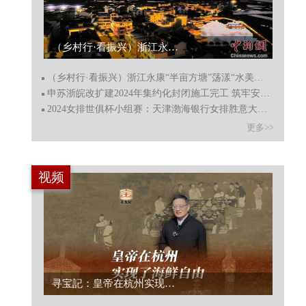
申苏浙皖改扩建2024年集约化封闭施工完工 筑牢安全屏障...
（乡村行·看振兴）浙江永康“半亩方塘”荡漾“水美共富”
申苏浙皖改扩建2024年集约化封闭施工完工 筑牢安全屏障
2024女排世俱杯小组赛：天津渤海银行女排胜意大利米兰女排
更多>>
视频
浙江义乌：新年饰品销售热 全国约八成年画春联来源于此...