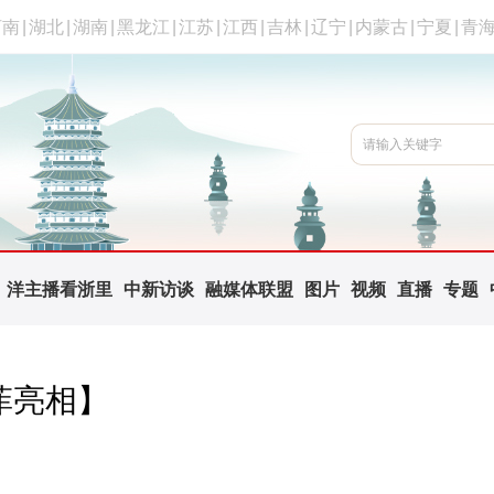
河南
|
湖北
|
湖南
|
黑龙江
|
江苏
|
江西
|
吉林
|
辽宁
|
内蒙古
|
宁夏
|
青
洋主播看浙里
中新访谈
融媒体联盟
图片
视频
直播
专题
菲亮相】