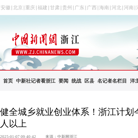
安徽
|
北京
|
重庆
|
福建
|
甘肃
|
贵州
|
广东
|
广西
|
海南
|
河北
|
河南
|
首页
中新社记者看浙江
要闻
统战
区县
名记者名栏目
洋
健全城乡就业创业体系！浙江计划今
人以上
2025-01-07 09:40:42
来源：中新网浙江