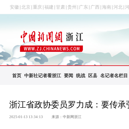
安徽
|
北京
|
重庆
|
福建
|
甘肃
|
贵州
|
广东
|
广西
|
海南
|
河北
|
首页
中新社记者看浙江
要闻
统战
区县
名记者名栏目
浙江省政协委员罗力成：要传承
2025-01-13 13:34:13
来源：中新网浙江