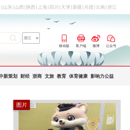
海
|
山东
|
山西
|
陕西
|
上海
|
四川
|
天津
|
新疆
|
兵团
|
云南
|
浙江
移动版
客户端
微博
公众号
中新策划
财经
浙商
文旅
教育
体育健康
影响力公益
图片