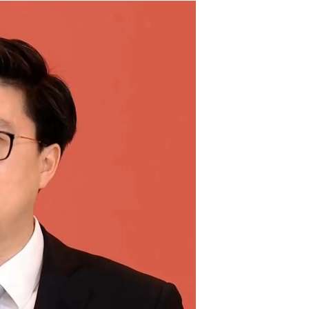
城市艺术家登上“村晚”大舞台 浙江泰顺艺术赋美乡村...
浙江省两会前夕，洋主播走进浙江安吉余村...