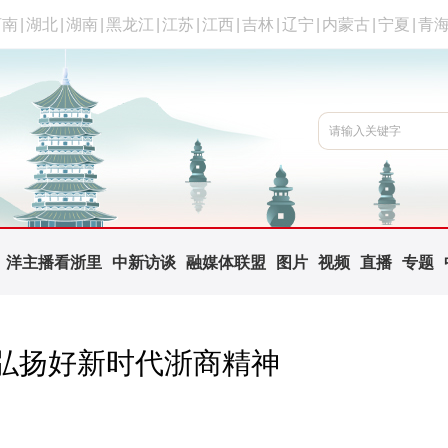
河南
|
湖北
|
湖南
|
黑龙江
|
江苏
|
江西
|
吉林
|
辽宁
|
内蒙古
|
宁夏
|
青
洋主播看浙里
中新访谈
融媒体联盟
图片
视频
直播
专题
弘扬好新时代浙商精神