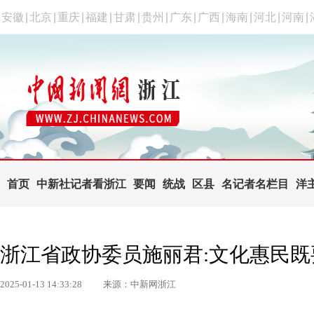
安徽
|
北京
|
重庆
|
福建
|
甘肃
|
贵州
|
广东
|
广西
|
海南
|
河北
|
河南
|
首页
中新社记者看浙江
要闻
统战
区县
名记者名栏目
洋
浙江省政协委员施丽君:文化惠民既要
2025-01-13 14:33:28
来源：中新网浙江