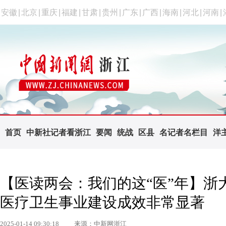
安徽
|
北京
|
重庆
|
福建
|
甘肃
|
贵州
|
广东
|
广西
|
海南
|
河北
|
河南
|
首页
中新社记者看浙江
要闻
统战
区县
名记者名栏目
洋
【医读两会：我们的这“医”年】浙
医疗卫生事业建设成效非常显著
2025-01-14 09:30:18
来源：中新网浙江