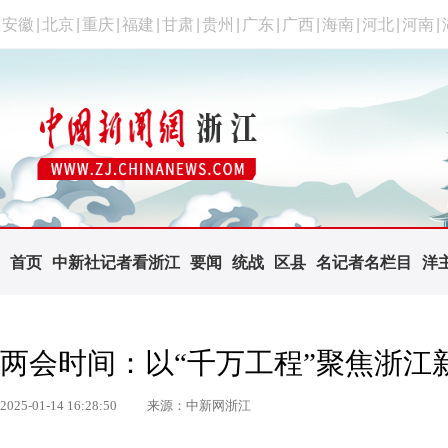
安徽
|
北京
|
重庆
|
福建
|
甘肃
|
贵州
|
广东
|
广西
|
海南
|
河北
|
河南
|
首页
中新社记者看浙江
要闻
统战
区县
名记者名栏目
洋
两会时间：以“千万工程”聚焦浙江
2025-01-14 16:28:50
来源：中新网浙江