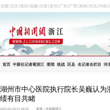
安徽
|
北京
|
重庆
|
福建
|
甘肃
|
贵州
|
广东
|
广西
|
海南
|
河北
|
河南
|
首页
中新社记者看浙江
要闻
统战
区县
名记者名栏目
洋
湖州市中心医院执行院长吴巍认为
绩有目共睹
2025-01-14 21:18:52
来源：中新网浙江