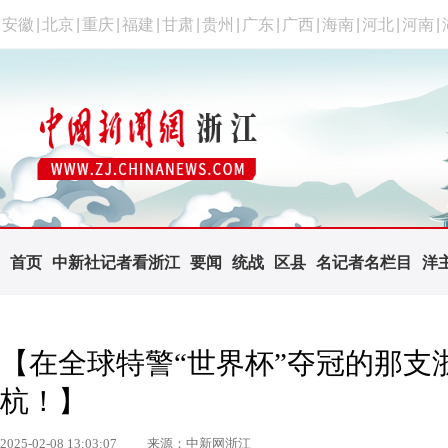
安徽
|
北京
|
重庆
|
福建
|
甘肃
|
贵州
|
广东
|
广西
|
海南
|
河北
|
河南
|
首页
中新社记者看浙江
要闻
统战
区县
名记者名栏目
洋
【在全球特警“世界杯”夺冠的那支
杭！】
2025-02-08 13:03:07
来源：中新网浙江