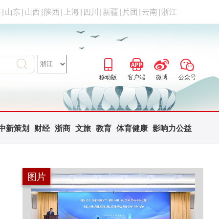
海
|
山东
|
山西
|
陕西
|
上海
|
四川
|
新疆
|
兵团
|
云南
|
浙江
移动版
客户端
微博
公众号
中新策划
财经
浙商
文旅
教育
体育健康
影响力公益
图片