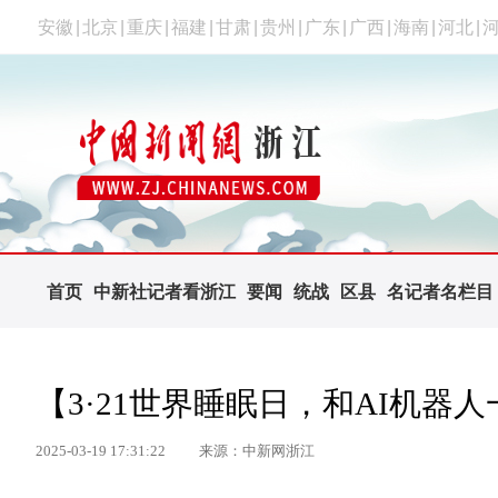
安徽
|
北京
|
重庆
|
福建
|
甘肃
|
贵州
|
广东
|
广西
|
海南
|
河北
|
首页
中新社记者看浙江
要闻
统战
区县
名记者名栏目
【3·21世界睡眠日，和AI机器
2025-03-19 17:31:22
来源：中新网浙江