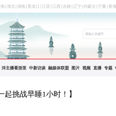
河南
|
湖北
|
湖南
|
黑龙江
|
江苏
|
江西
|
吉林
|
辽宁
|
内蒙古
|
宁夏
|
青
洋主播看浙里
中新访谈
融媒体联盟
图片
视频
直播
专题
人一起挑战早睡1小时！】