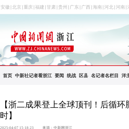
安徽
|
北京
|
重庆
|
福建
|
甘肃
|
贵州
|
广东
|
广西
|
海南
|
河北
|
河南
|
首页
中新社记者看浙江
要闻
统战
区县
名记者名栏目
洋
【浙二成果登上全球顶刊！后循环脑
时】
2025-04-07 15:18:23
来源：中新网浙江