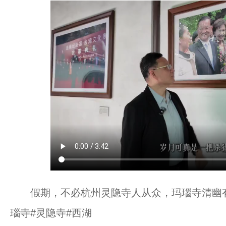
假期，不必杭州灵隐寺人从众，玛瑙寺清幽有奇
瑙寺#灵隐寺#西湖