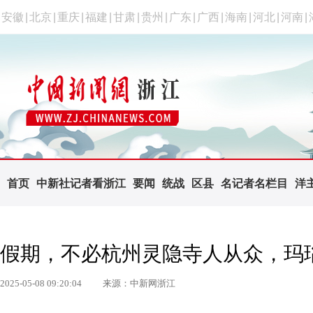
安徽
|
北京
|
重庆
|
福建
|
甘肃
|
贵州
|
广东
|
广西
|
海南
|
河北
|
河南
|
首页
中新社记者看浙江
要闻
统战
区县
名记者名栏目
洋
假期，不必杭州灵隐寺人从众，玛
2025-05-08 09:20:04
来源：中新网浙江