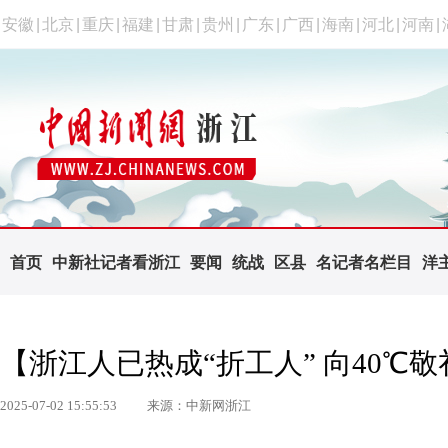
安徽
|
北京
|
重庆
|
福建
|
甘肃
|
贵州
|
广东
|
广西
|
海南
|
河北
|
河南
|
首页
中新社记者看浙江
要闻
统战
区县
名记者名栏目
洋
【浙江人已热成“折工人” 向40℃敬
2025-07-02 15:55:53
来源：中新网浙江