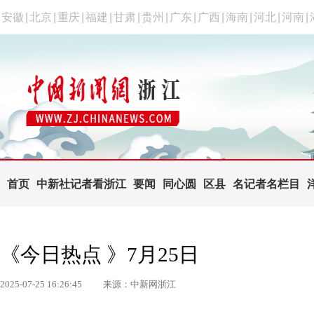
安徽
|
北京
|
重庆
|
福建
|
甘肃
|
贵州
|
广东
|
广西
|
海南
|
河北
|
河南
|
首页
中新社记者看浙江
要闻
同心圆
区县
名记者名栏目
《今日热点 》7月25日
2025-07-25 16:26:45
来源：中新网浙江