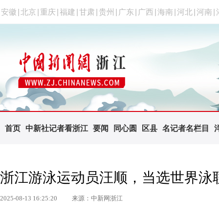
安徽
|
北京
|
重庆
|
福建
|
甘肃
|
贵州
|
广东
|
广西
|
海南
|
河北
|
河南
|
首页
中新社记者看浙江
要闻
同心圆
区县
名记者名栏目
浙江游泳运动员汪顺，当选世界泳
2025-08-13 16:25:20
来源：中新网浙江