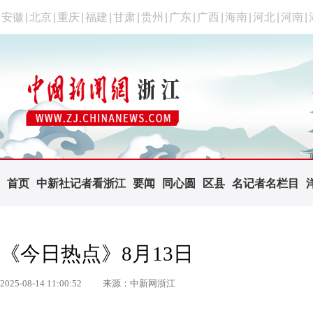
安徽
|
北京
|
重庆
|
福建
|
甘肃
|
贵州
|
广东
|
广西
|
海南
|
河北
|
河南
|
首页
中新社记者看浙江
要闻
同心圆
区县
名记者名栏目
《今日热点》8月13日
2025-08-14 11:00:52
来源：中新网浙江