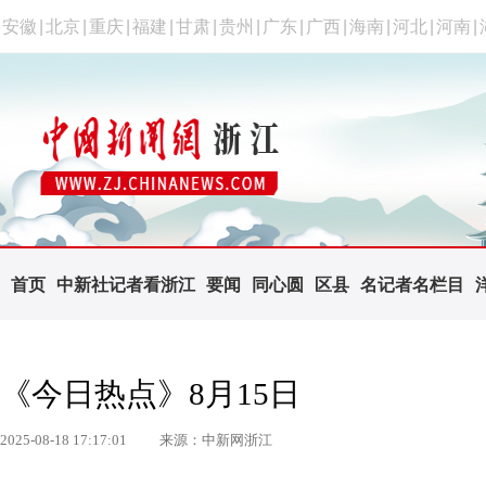
安徽
|
北京
|
重庆
|
福建
|
甘肃
|
贵州
|
广东
|
广西
|
海南
|
河北
|
河南
|
首页
中新社记者看浙江
要闻
同心圆
区县
名记者名栏目
《今日热点》8月15日
2025-08-18 17:17:01
来源：中新网浙江