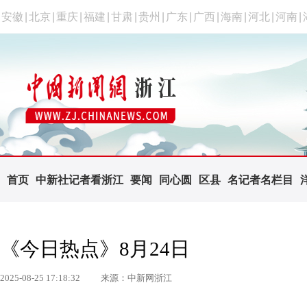
安徽
|
北京
|
重庆
|
福建
|
甘肃
|
贵州
|
广东
|
广西
|
海南
|
河北
|
河南
|
首页
中新社记者看浙江
要闻
同心圆
区县
名记者名栏目
《今日热点》8月24日
2025-08-25 17:18:32
来源：中新网浙江