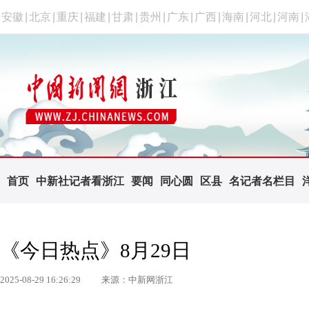
安徽
|
北京
|
重庆
|
福建
|
甘肃
|
贵州
|
广东
|
广西
|
海南
|
河北
|
河南
|
首页
中新社记者看浙江
要闻
同心圆
区县
名记者名栏目
《今日热点》8月29日
2025-08-29 16:26:29
来源：中新网浙江