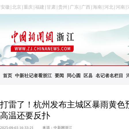
安徽
|
北京
|
重庆
|
福建
|
甘肃
|
贵州
|
广东
|
广西
|
海南
|
河北
|
河南
|
首页
中新社记者看浙江
要闻
同心圆
区县
名记者名栏目
打雷了！杭州发布主城区暴雨黄色
高温还要反扑
2025-09-03 16:33:21
来源：中新网浙江