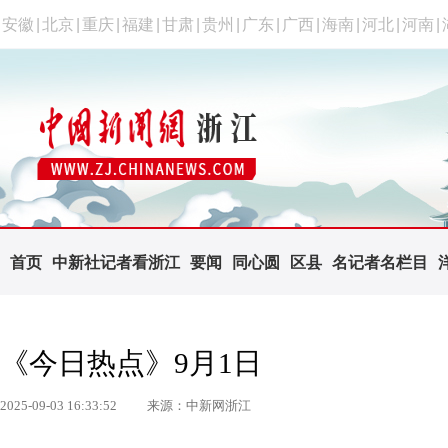
安徽
|
北京
|
重庆
|
福建
|
甘肃
|
贵州
|
广东
|
广西
|
海南
|
河北
|
河南
|
首页
中新社记者看浙江
要闻
同心圆
区县
名记者名栏目
《今日热点》9月1日
2025-09-03 16:33:52
来源：中新网浙江