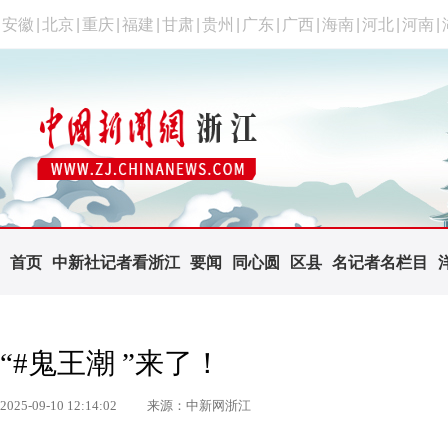
安徽
|
北京
|
重庆
|
福建
|
甘肃
|
贵州
|
广东
|
广西
|
海南
|
河北
|
河南
|
首页
中新社记者看浙江
要闻
同心圆
区县
名记者名栏目
“#鬼王潮 ”来了！
2025-09-10 12:14:02
来源：中新网浙江