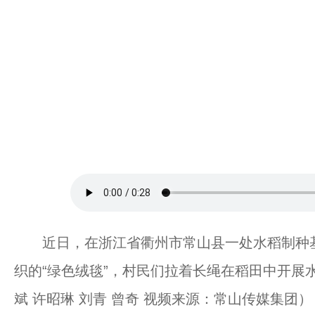
近日，在浙江省衢州市常山县一处水稻制种基
织的“绿色绒毯”，村民们拉着长绳在稻田中开展
斌 许昭琳 刘青 曾奇 视频来源：常山传媒集团）