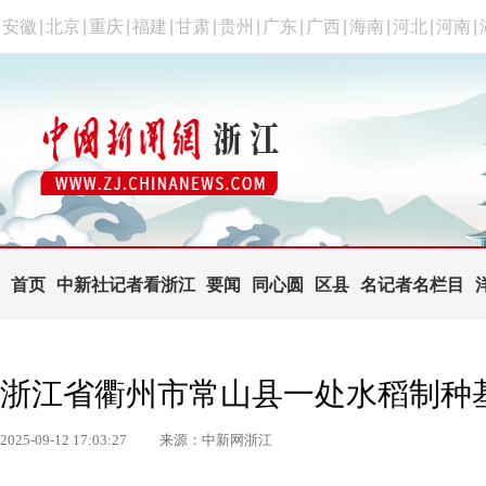
安徽
|
北京
|
重庆
|
福建
|
甘肃
|
贵州
|
广东
|
广西
|
海南
|
河北
|
河南
|
首页
中新社记者看浙江
要闻
同心圆
区县
名记者名栏目
浙江省衢州市常山县一处水稻制种
2025-09-12 17:03:27
来源：中新网浙江