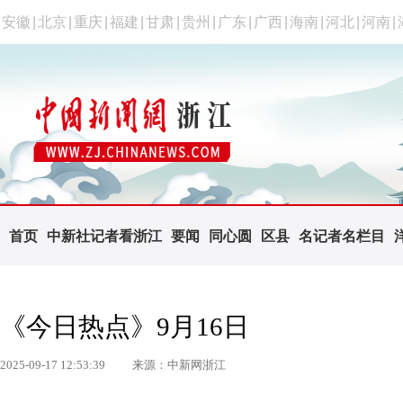
安徽
|
北京
|
重庆
|
福建
|
甘肃
|
贵州
|
广东
|
广西
|
海南
|
河北
|
河南
|
首页
中新社记者看浙江
要闻
同心圆
区县
名记者名栏目
《今日热点》9月16日
2025-09-17 12:53:39
来源：中新网浙江