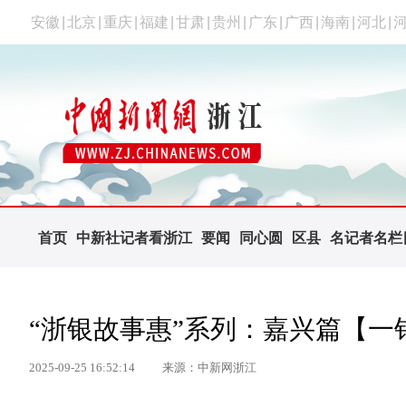
安徽
|
北京
|
重庆
|
福建
|
甘肃
|
贵州
|
广东
|
广西
|
海南
|
河北
|
首页
中新社记者看浙江
要闻
同心圆
区县
名记者名栏
“浙银故事惠”系列：嘉兴篇【一
2025-09-25 16:52:14
来源：中新网浙江