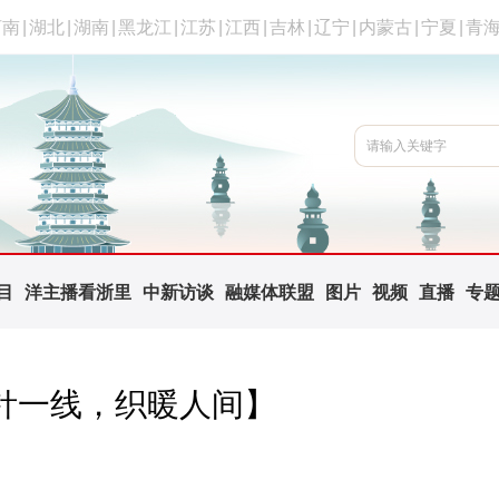
河南
|
湖北
|
湖南
|
黑龙江
|
江苏
|
江西
|
吉林
|
辽宁
|
内蒙古
|
宁夏
|
青
目
洋主播看浙里
中新访谈
融媒体联盟
图片
视频
直播
专
针一线，织暖人间】