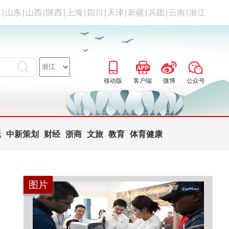
海
|
山东
|
山西
|
陕西
|
上海
|
四川
|
天津
|
新疆
|
兵团
|
云南
|
浙江
移动版
客户端
微博
公众号
题
中新策划
财经
浙商
文旅
教育
体育健康
图片