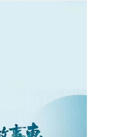
浙江杭州：中外媒体探访西湖 感受世界遗产之美...
浙江义乌书记浙大开讲：探索“全景展示‘中国之治’”...