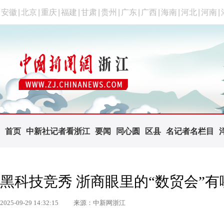
安徽
|
北京
|
重庆
|
福建
|
甘肃
|
贵州
|
广东
|
广西
|
海南
|
河北
|
河南
|
首页
中新社记者看浙江
要闻
同心圆
区县
名记者名栏目
黑科技竞秀 浙商眼里的“数贸会”
2025-09-29 14:32:15
来源：中新网浙江