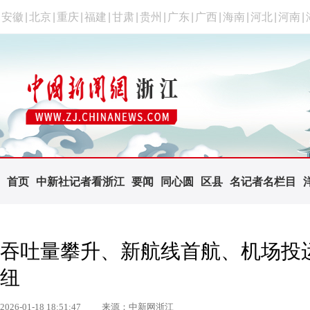
安徽
|
北京
|
重庆
|
福建
|
甘肃
|
贵州
|
广东
|
广西
|
海南
|
河北
|
河南
|
首页
中新社记者看浙江
要闻
同心圆
区县
名记者名栏目
吞吐量攀升、新航线首航、机场投运
纽
2026-01-18 18:51:47
来源：中新网浙江