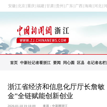
安徽
|
北京
|
重庆
|
福建
|
甘肃
|
贵州
|
广东
|
广西
|
海南
|
河北
|
首页
中新社记者看浙江
要闻
同心圆
区县
名记者名栏
浙江省经济和信息化厅厅长詹敏：以
金”全链赋能创新创业
2026-01-18 19:18:09
来源：中新网浙江