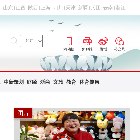
海
|
山东
|
山西
|
陕西
|
上海
|
四川
|
天津
|
新疆
|
兵团
|
云南
|
浙江
移动版
客户端
微博
公众号
题
中新策划
财经
浙商
文旅
教育
体育健康
图片