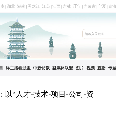
河南
|
湖北
|
湖南
|
黑龙江
|
江苏
|
江西
|
吉林
|
辽宁
|
内蒙古
|
宁夏
|
青
目
洋主播看浙里
中新访谈
融媒体联盟
图片
视频
直播
专
“人才-技术-项目-公司-资