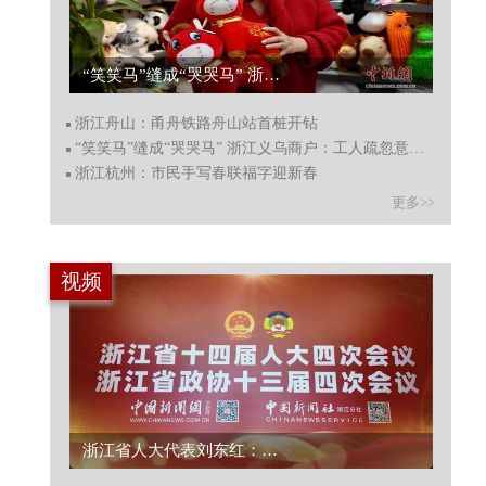
“笑笑马”缝成“哭哭马” 浙江义乌商户：工人疏忽意外收获爆款...
浙江舟山：甬舟铁路舟山站首桩开钻
“笑笑马”缝成“哭哭马” 浙江义乌商户：工人疏忽意外收获爆款
浙江杭州：市民手写春联福字迎新春
更多>>
视频
浙江省人大代表刘东红：高校科研如何更好支撑县域高质量发展？...