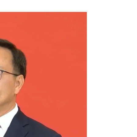
浙江舟山：甬舟铁路舟山站首桩开钻...
浙江省政协委员何涤非呼吁“疏堵结合”规范公共空间字体，守护汉字文化根脉...