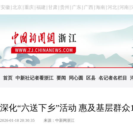
安徽
|
北京
|
重庆
|
福建
|
甘肃
|
贵州
|
广东
|
广西
|
海南
|
河北
|
河南
|
首页
中新社记者看浙江
要闻
同心圆
区县
名记者名栏目
深化“六送下乡”活动 惠及基层群众
2026-01-18 20:30:35
来源：中新网浙江