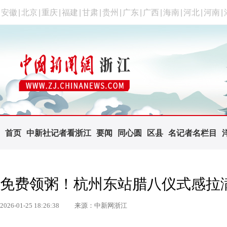
安徽
|
北京
|
重庆
|
福建
|
甘肃
|
贵州
|
广东
|
广西
|
海南
|
河北
|
河南
|
首页
中新社记者看浙江
要闻
同心圆
区县
名记者名栏目
免费领粥！杭州东站腊八仪式感拉
2026-01-25 18:26:38
来源：中新网浙江