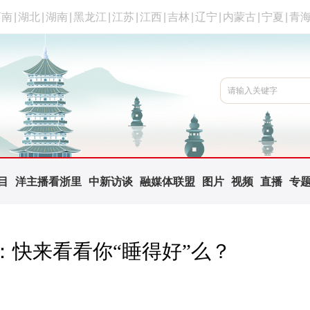
河南
|
湖北
|
湖南
|
黑龙江
|
江苏
|
江西
|
吉林
|
辽宁
|
内蒙古
|
宁夏
|
青
目
洋主播看浙里
中新访谈
融媒体联盟
图片
视频
直播
专
闪：快来看看你“睡得好”么？