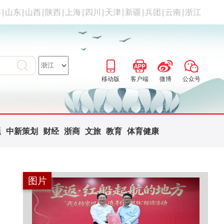
海
|
山东
|
山西
|
陕西
|
上海
|
四川
|
天津
|
新疆
|
兵团
|
云南
|
浙江
移动版
客户端
微博
公众号
题
中新策划
财经
浙商
文旅
教育
体育健康
图片