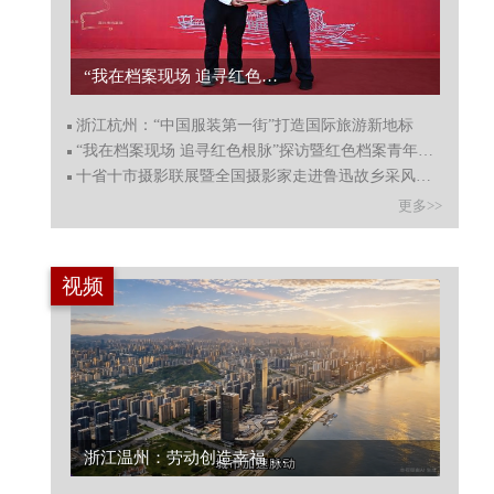
“我在档案现场 追寻红色根脉”探访暨红色档案青年宣讲启动...
浙江杭州：“中国服装第一街”打造国际旅游新地标
“我在档案现场 追寻红色根脉”探访暨红色档案青年宣讲启动
十省十市摄影联展暨全国摄影家走进鲁迅故乡采风绍兴启动
更多>>
视频
浙江温州：劳动创造幸福 向城市守护者致敬...