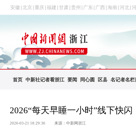
安徽
|
北京
|
重庆
|
福建
|
甘肃
|
贵州
|
广东
|
广西
|
海南
|
河北
|
首页
中新社记者看浙江
要闻
同心圆
区县
名记者名栏
2026“每天早睡一小时”线下快
2026-03-21 18:29:36
来源：中新网浙江