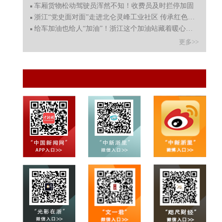
车厢货物松动驾驶员浑然不知！收费员及时拦停加固
浙江“党史面对面”走进北仑灵峰工业社区 传承红色精神
给车加油也给人“加油”！浙江这个加油站藏着暖心智能食
更多>>