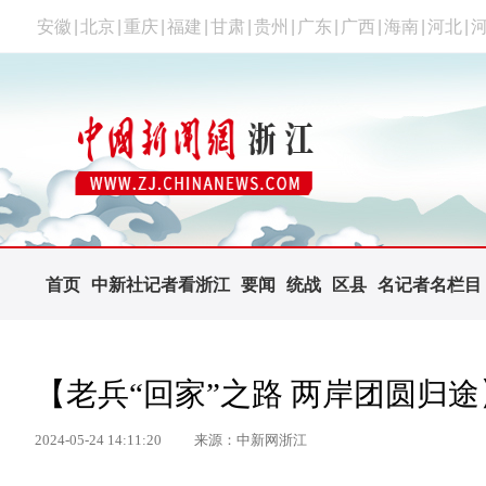
安徽
|
北京
|
重庆
|
福建
|
甘肃
|
贵州
|
广东
|
广西
|
海南
|
河北
|
首页
中新社记者看浙江
要闻
统战
区县
名记者名栏目
【老兵“回家”之路 两岸团圆归途
2024-05-24 14:11:20
来源：中新网浙江