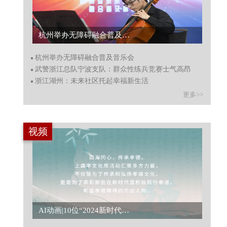
杭州举办无障碍融合普及音乐会...
杭州举办无障碍融合普及音乐会
武警浙江总队宁波支队：群众性练兵竞赛士气高昂
浙江湖州：未来社区托起幸福新生活
更多>>
视频
AI动画|10位“2024新时代孝德人物/团体”在颁奖典礼上亮相，向观众讲述其心路历程...