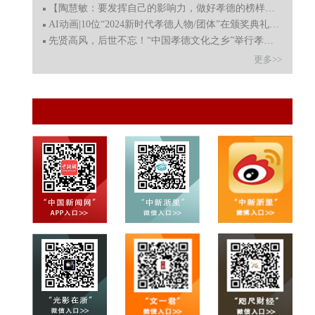
【陶慧敏：要发挥自己的影响力，做好孝德的榜样标杆】
AI动画|10位“2024新时代孝德人物/团体”在颁奖典礼上亮相，
先贤高风，后世不忘！“中国孝德文化之乡”举行孝女曹娥
更多>>