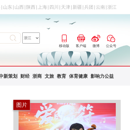
海
|
山东
|
山西
|
陕西
|
上海
|
四川
|
天津
|
新疆
|
兵团
|
云南
|
浙江
移动版
客户端
微博
公众号
中新策划
财经
浙商
文旅
教育
体育健康
影响力公益
图片