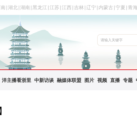
河南
|
湖北
|
湖南
|
黑龙江
|
江苏
|
江西
|
吉林
|
辽宁
|
内蒙古
|
宁夏
|
青
洋主播看浙里
中新访谈
融媒体联盟
图片
视频
直播
专题
】