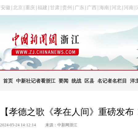
安徽
|
北京
|
重庆
|
福建
|
甘肃
|
贵州
|
广东
|
广西
|
海南
|
河北
|
河南
|
首页
中新社记者看浙江
要闻
统战
区县
名记者名栏目
洋
【孝德之歌《孝在人间》重磅发布
2024-05-24 14:12:14
来源：中新网浙江